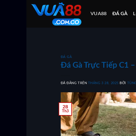
Chuyển
đến
VUA88
ĐÁ GÀ
L
nội
dung
ĐÁ GÀ
Đá Gà Trực Tiếp C1 
ĐÃ ĐĂNG TRÊN
THÁNG 3 28, 2025
BỞI
TÙN
28
Th3