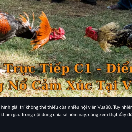
i hình giải trí không thể thiếu của nhiều hội viên Vua88. Tuy nh
tham gia. Trong nội dung chia sẻ hôm nay, cùng xem thật đầy đ