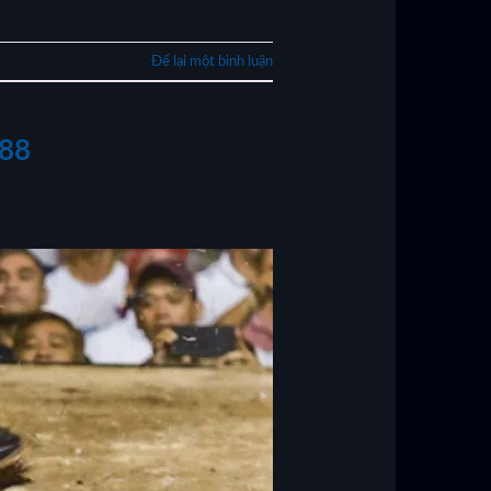
Để lại một bình luận
a88