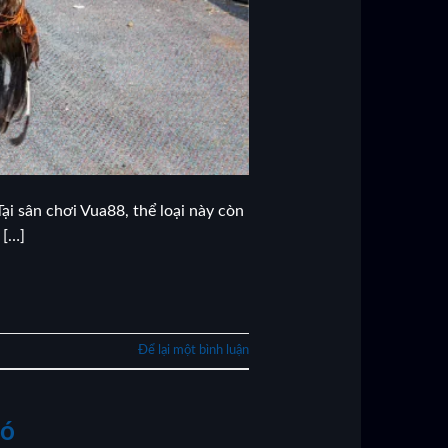
i sân chơi Vua88, thể loại này còn
 […]
Để lại một bình luận
Đó