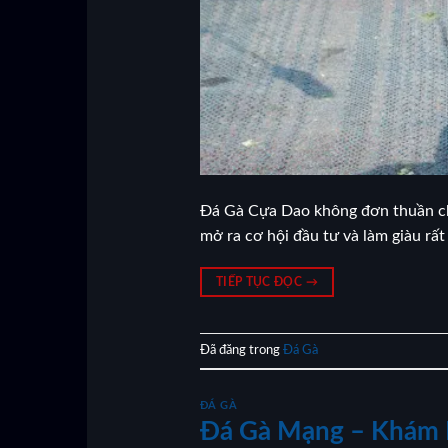
Đá Gà Cựa Dao không đơn thuần chỉ 
mở ra cơ hội đầu tư và làm giàu rất 
TIẾP TỤC ĐỌC
→
Đã đăng trong
Đá Gà
ĐÁ GÀ
Đá Gà Mạng – Khám 