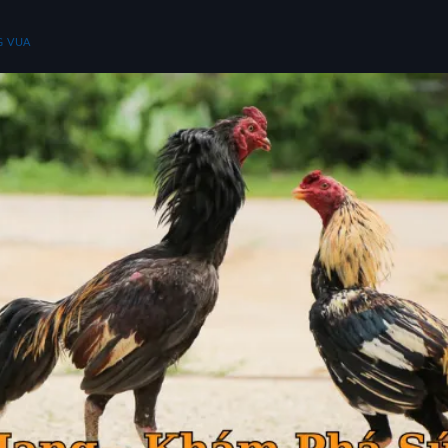
G VUA