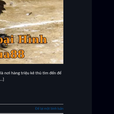
à nơi hàng triệu kê thủ tìm đến để
[…]
Để lại một bình luận