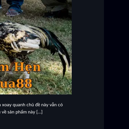
iên xoay quanh chủ đề này vẫn có
ủ về sản phẩm này […]