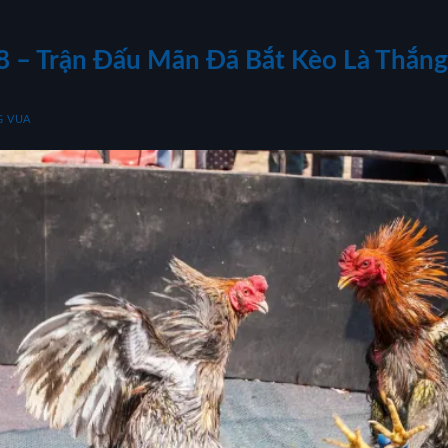
 – Trận Đấu Mãn Đã Bắt Kèo Là Thắng
G VUA