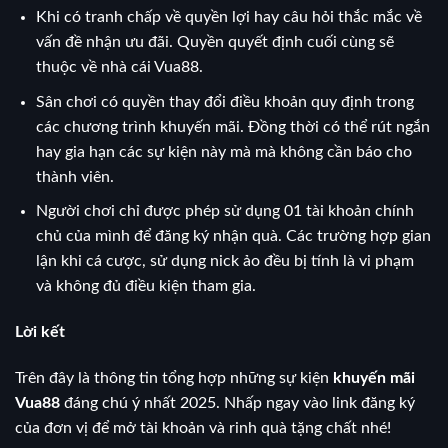
Khi có tranh chấp về quyền lợi hay câu hỏi thắc mắc về
vấn đề nhận ưu đãi. Quyền quyết định cuối cùng sẽ
thuộc về nhà cái Vua88.
Sân chơi có quyền thay đổi điều khoản quy định trong
các chương trình khuyến mãi. Đồng thời có thể rút ngắn
hay gia hạn các sự kiện này mà mà không cần báo cho
thành viên.
Người chơi chỉ được phép sử dụng 01 tài khoản chính
chủ của mình để đăng ký nhận quà. Các trường hợp gian
lận khi cá cược, sử dụng nick ảo đều bị tính là vi phạm
và không đủ điều kiện tham gia.
Lời kết
Trên đây là thông tin tổng hợp những sự kiện
khuyến mãi
Vua88
đáng chú ý nhất 2025. Nhấp ngay vào link đăng ký
của đơn vị để mở tài khoản và rinh quà tặng chất nhé!