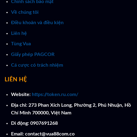
Chính sách bảo mật
Về chúng tôi
Điều khoản và điều kiện
Liên hệ
Tùng Vua
Giấy phép PAGCOR
Cá cược có trách nhiệm
LIÊN HỆ
Website:
https://token.ru.com/
Địa chỉ: 273 Phan Xích Long, Phường 2, Phú Nhuận, Hồ
Chí Minh 700000, Việt Nam
Di động: 0907691268
Email:
contact@vua88com.co