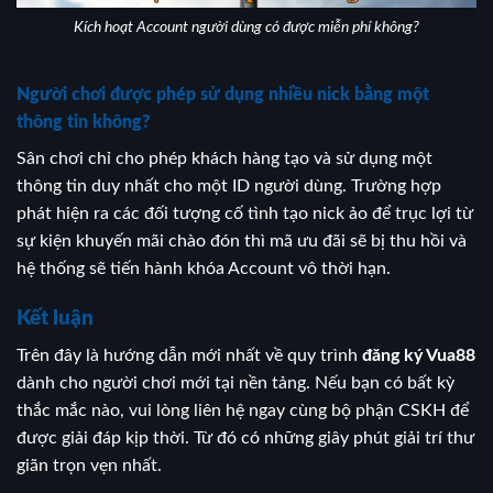
Kích hoạt Account người dùng có được miễn phí không?
Người chơi được phép sử dụng nhiều nick bằng một
thông tin không?
Sân chơi chỉ cho phép khách hàng tạo và sử dụng một
thông tin duy nhất cho một ID người dùng. Trường hợp
phát hiện ra các đối tượng cố tình tạo nick ảo để trục lợi từ
sự kiện khuyến mãi chào đón thì mã ưu đãi sẽ bị thu hồi và
hệ thống sẽ tiến hành khóa Account vô thời hạn.
Kết luận
Trên đây là hướng dẫn mới nhất về quy trình
đăng ký Vua88
dành cho người chơi mới tại nền tảng. Nếu bạn có bất kỳ
thắc mắc nào, vui lòng liên hệ ngay cùng bộ phận CSKH để
được giải đáp kịp thời. Từ đó có những giây phút giải trí thư
giãn trọn vẹn nhất.