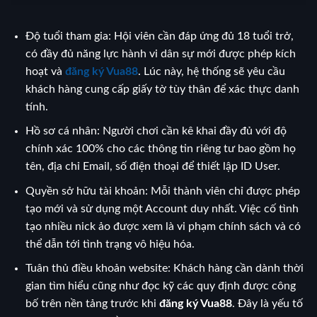
Độ tuổi tham gia: Hội viên cần đáp ứng đủ 18 tuổi trở,
có đầy đủ năng lực hành vi dân sự mới được phép kích
hoạt và
đăng ký Vua88
. Lúc này, hệ thống sẽ yêu cầu
khách hàng cung cấp giấy tờ tùy thân để xác thực danh
tính.
Hồ sơ cá nhân: Người chơi cần kê khai đầy đủ với độ
chính xác 100% cho các thông tin riêng tư bao gồm họ
tên, địa chỉ Email, số điện thoại để thiết lập ID User.
Quyền sở hữu tài khoản: Mỗi thành viên chỉ được phép
tạo mới và sử dụng một Account duy nhất. Việc cố tình
tạo nhiều nick ảo được xem là vi phạm chính sách và có
thể dẫn tới tình trạng vô hiệu hóa.
Tuân thủ điều khoản website: Khách hàng cần dành thời
gian tìm hiểu cũng như đọc kỹ các quy định được công
bố trên nền tảng trước khi
đăng ký Vua88
. Đây là yếu tố