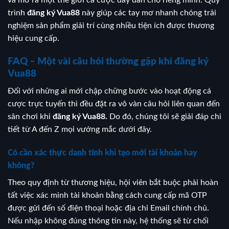
trình
đăng ký Vua88
này giúp các tay mơ nhanh chóng trải
nghiệm sản phẩm giải trí cùng nhiều tiện ích được thương
hiệu cung cấp.
FAQ – Một vài câu hỏi thường gặp khi đăng ký
Vua88
Đối với những ai mới chập chững bước vào hoạt động cá
cược trực tuyến thì đều đặt ra vô vàn câu hỏi liên quan đến
sân chơi khi
đăng ký Vua88.
Do đó, chúng tôi sẽ giải đáp chi
tiết từ A đến Z mọi vướng mắc dưới đây.
Có cần xác thực danh tính khi tạo mới tài khoản hay
không?
Theo quy định từ thương hiệu, hội viên bắt buộc phải hoàn
tất việc xác minh tài khoản bằng cách cung cấp mã OTP
được gửi đến số điện thoại hoặc địa chỉ Email chính chủ.
Nếu nhập không đúng thông tin này, hệ thống sẽ từ chối