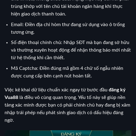
trùng khớp với tên chủ tài khoản ngân hàng khi thực
hiện giao dịch thanh toán.
Email: Điền địa chỉ hòm thư đang sử dụng vào ô trống
tương ứng.
Số điện thoại chính chủ: Nhập SĐT mà bạn đang sở hữu
và thường xuyên hoạt động để nhận thông báo mới nhất
từ hệ thống khi cần thiết.
Mã Captcha: Điền đúng mã gồm 4 chữ số ngẫu nhiên
được cung cấp bên cạnh nút hoàn tất.
Việc kê khai dữ liệu chuẩn xác ngay từ bước đầu
đăng ký
Vua88
là điều vô cùng quan trọng. Yếu tố này sẽ giúp nền
tảng xác minh được bạn có phải chính chủ hay đang bị xâm
nhập trái phép nếu phát sinh giao dịch có dấu hiệu đáng
ngờ.