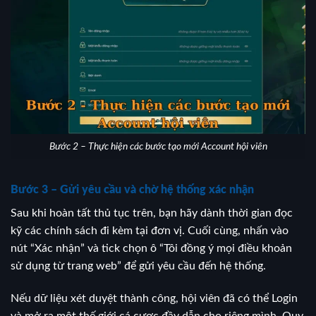
Bước 2 – Thực hiện các bước tạo mới Account hội viên
Bước 3 – Gửi yêu cầu và chờ hệ thống xác nhận
Sau khi hoàn tất thủ tục trên, bạn hãy dành thời gian đọc
kỹ các chính sách đi kèm tại đơn vị. Cuối cùng, nhấn vào
nút “Xác nhận” và tick chọn ô “Tôi đồng ý mọi điều khoản
sử dụng từ trang web” để gửi yêu cầu đến hệ thống.
Nếu dữ liệu xét duyệt thành công, hội viên đã có thể Login
và mở ra một thế giới cá cược đầy dẫn cho riêng mình. Quy