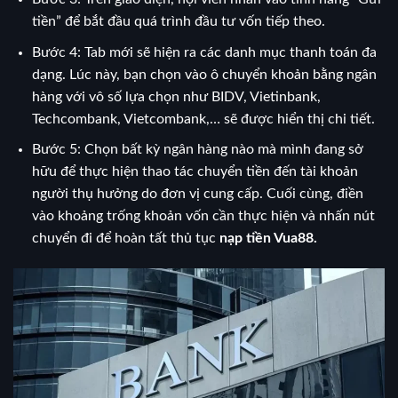
tiền” để bắt đầu quá trình đầu tư vốn tiếp theo.
Bước 4: Tab mới sẽ hiện ra các danh mục thanh toán đa
dạng. Lúc này, bạn chọn vào ô chuyển khoản bằng ngân
hàng với vô số lựa chọn như BIDV, Vietinbank,
Techcombank, Vietcombank,… sẽ được hiển thị chi tiết.
Bước 5: Chọn bất kỳ ngân hàng nào mà mình đang sở
hữu để thực hiện thao tác chuyển tiền đến tài khoản
người thụ hưởng do đơn vị cung cấp. Cuối cùng, điền
vào khoảng trống khoản vốn cần thực hiện và nhấn nút
chuyển đi để hoàn tất thủ tục
nạp tiền Vua88.