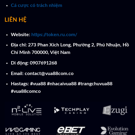
Cá cược có trách nhiệm
LIÊN HỆ
Website:
https://token.ru.com/
Địa chỉ: 273 Phan Xích Long, Phường 2, Phú Nhuận, Hồ
Chí Minh 700000, Việt Nam
Di động: 0907691268
Email:
contact@vua88com.co
Hastags: #vua88 #nhacaivua88 #trangchuvua88
#vua88comco