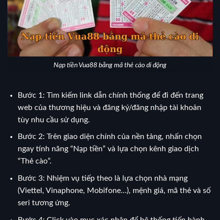
Nạp tiền Vua88 bằng mã thẻ cào di động
Bước 1: Tìm kiếm link dẫn chính thống để đi đến trang
web của thương hiệu và đăng ký/đăng nhập tài khoản
tùy nhu cầu sử dụng.
Bước 2: Trên giao diện chính của nền tảng, nhấn chọn
ngay tính năng “Nạp tiền” và lựa chọn kênh giao dịch
“Thẻ cào”.
Bước 3: Nhiệm vụ tiếp theo là lựa chọn nhà mạng
(Viettel, Vinaphone, Mobifone…), mệnh giá, mã thẻ và số
seri tương ứng.
Bước 4: Click vào mục xác nhận để hệ thống tiến hành