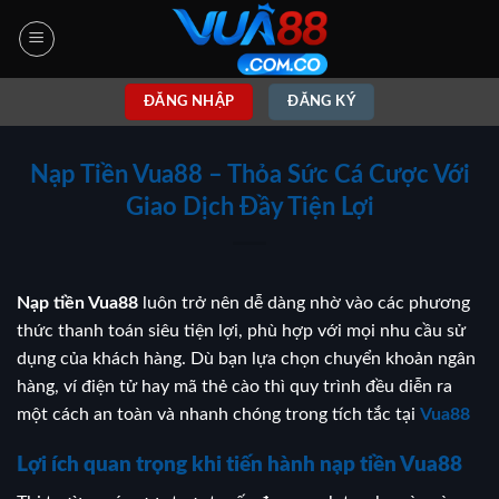
Chuyển
đến
nội
dung
ĐĂNG NHẬP
ĐĂNG KÝ
Nạp Tiền Vua88 – Thỏa Sức Cá Cược Với
Giao Dịch Đầy Tiện Lợi
Nạp tiền Vua88
luôn trở nên dễ dàng nhờ vào các phương
thức thanh toán siêu tiện lợi, phù hợp với mọi nhu cầu sử
dụng của khách hàng. Dù bạn lựa chọn chuyển khoản ngân
hàng, ví điện tử hay mã thẻ cào thì quy trình đều diễn ra
một cách an toàn và nhanh chóng trong tích tắc tại
Vua88
Lợi ích quan trọng khi tiến hành nạp tiền Vua88