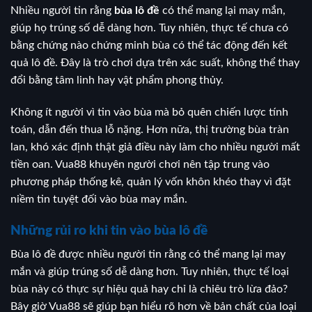
Nhiều người tin rằng
bùa lô đề
có thể mang lại may mắn,
giúp họ trúng số dễ dàng hơn. Tuy nhiên, thực tế chưa có
bằng chứng nào chứng minh bùa có thể tác động đến kết
quả lô đề. Đây là trò chơi dựa trên xác suất, không thể thay
đổi bằng tâm linh hay vật phẩm phong thủy.
Không ít người vì tin vào bùa mà bỏ quên chiến lược tính
toán, dẫn đến thua lỗ nặng. Hơn nữa, thị trường bùa tràn
lan, khó xác định thật giả điều này làm cho nhiều người mất
tiền oan. Vua88 khuyên người chơi nên tập trung vào
phương pháp thống kê, quản lý vốn khôn khéo thay vì đặt
niềm tin tuyệt đối vào bùa may mắn.
Những rủi ro khi tin vào bùa lô đề
Bùa lô đề được nhiều người tin rằng có thể mang lại may
mắn và giúp trúng số dễ dàng hơn. Tuy nhiên, thực tế loại
bùa này có thực sự hiệu quả hay chỉ là chiêu trò lừa đảo?
Bây giờ Vua88 sẽ giúp bạn hiểu rõ hơn về bản chất của loại