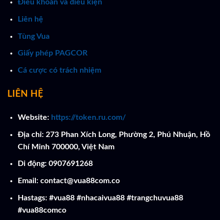
Điều khoản và điều kiện
Liên hệ
Tùng Vua
Giấy phép PAGCOR
Cá cược có trách nhiệm
LIÊN HỆ
Website:
https://token.ru.com/
Địa chỉ: 273 Phan Xích Long, Phường 2, Phú Nhuận, Hồ
Chí Minh 700000, Việt Nam
Di động: 0907691268
Email:
contact@vua88com.co
Hastags: #vua88 #nhacaivua88 #trangchuvua88
#vua88comco