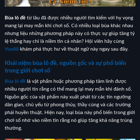
Bùa lô đề
từ lâu đã được nhiều người tìm kiếm với hy vọng
mang lại may mắn khi chơi số. Có nhiều loại bùa khác nhau
nhưng liệu những phương pháp này có thực sự giúp tăng tỷ
lệ thắng hay chỉ là niềm tin cá nhân? Hội viên hãy cùng
Vua88
khám phá thực hư về thuật ngữ này ngay sau đây.
Khái niệm bùa lô đề, nguồn gốc và sự phổ biến
trong giới chơi số
Bùa lô đề
là vật phẩm hoặc phương pháp tâm linh được
nhiều người tin rằng có thể mang lại may mắn khi đánh số.
Nguồn gốc của vật phẩm này xuất phát từ các tín ngưỡng
dân gian, chủ yếu từ phong thủy, thầy cúng và các trường
phái huyền thuật. Hiện nay, loại bùa này phổ biến trong giới
chơi số nhờ vào niềm tin rằng nó giúp tăng khả năng trúng
thưởng.