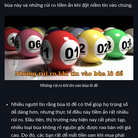
bùa này và những rủi ro tiềm ẩn khi đặt niềm tin vào chúng.
Những rủi ro khi tin vào bùa lô đề
Nhiều người tin rằng bùa lô đề có thể giúp họ trúng số
dễ dàng hơn, nhưng thực tế điều này tiềm ẩn rất nhiều
rủi ro. Đầu tiên, thị trường này hiện nay rất phức tạp,
nhiều loại bùa không rõ nguồn gốc được rao bán với giá
cao. Do đó, các bạn rất dễ mất tiền oan khi mua phải