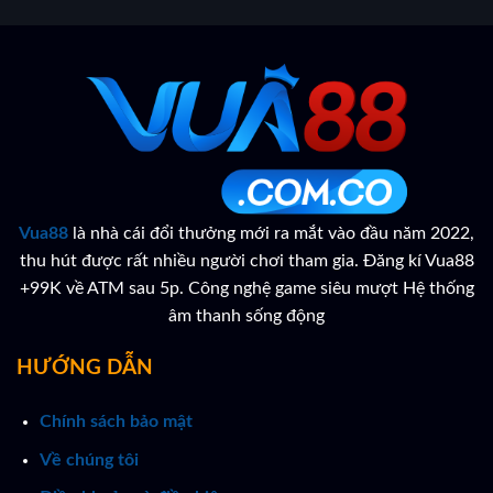
Vua88
là nhà cái đổi thưởng mới ra mắt vào đầu năm 2022,
thu hút được rất nhiều người chơi tham gia. Đăng kí Vua88
+99K về ATM sau 5p. Công nghệ game siêu mượt Hệ thống
âm thanh sống động
HƯỚNG DẪN
Chính sách bảo mật
Về chúng tôi