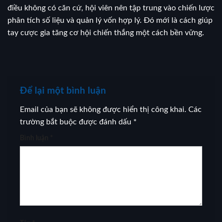
điều không có căn cứ, hội viên nên tập trung vào chiến lược
phân tích số liệu và quản lý vốn hợp lý. Đó mới là cách giúp
tay cược gia tăng cơ hội chiến thắng một cách bền vững.
Để lại một bình luận
Email của bạn sẽ không được hiển thị công khai.
Các
trường bắt buộc được đánh dấu
*
Bình luận
*