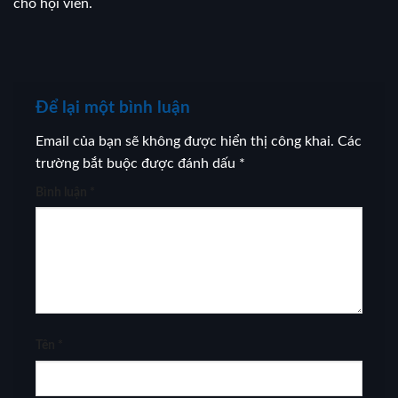
cho hội viên.
Để lại một bình luận
Email của bạn sẽ không được hiển thị công khai.
Các
trường bắt buộc được đánh dấu
*
Bình luận
*
Tên
*