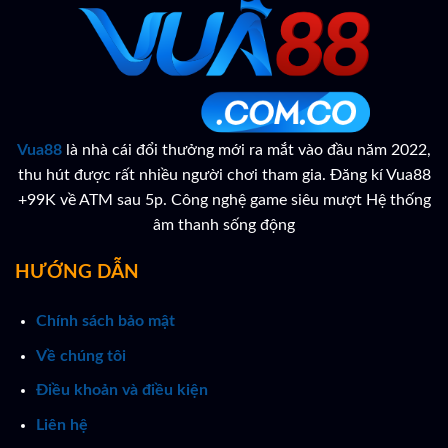
Vua88
là nhà cái đổi thưởng mới ra mắt vào đầu năm 2022,
thu hút được rất nhiều người chơi tham gia. Đăng kí Vua88
+99K về ATM sau 5p. Công nghệ game siêu mượt Hệ thống
âm thanh sống động
HƯỚNG DẪN
Chính sách bảo mật
Về chúng tôi
Điều khoản và điều kiện
Liên hệ