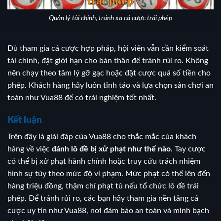
Quản lý tài chính, tránh xa cá cược trái phép
Dù tham gia cá cược hợp pháp, hội viên vẫn cần kiểm soát
tài chính, đặt giới hạn cho bản thân để tránh rủi ro. Không
nên chạy theo tâm lý gỡ gạc hoặc đặt cược quá số tiền cho
phép. Khách hàng hãy luôn tỉnh táo và lựa chọn sân chơi an
toàn như Vua88 để có trải nghiệm tốt nhất.
Kết luận
Trên đây là giải đáp của Vua88 cho thắc mắc của khách
hàng về việc
đánh lô đề bị xử phạt như thế nào
. Tay cược
có thể bị xử phạt hành chính hoặc truy cứu trách nhiệm
hình sự tùy theo mức độ vi phạm. Mức phạt có thể lên đến
hàng triệu đồng, thậm chí phạt tù nếu tổ chức lô đề trái
phép. Để tránh rủi ro, các bạn hãy tham gia nền tảng cá
cược uy tín như Vua88, nơi đảm bảo an toàn và minh bạch