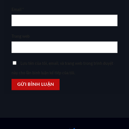
Email
*
Trang web
Lưu tên của tôi, email, và trang web trong trình duyệt
này cho lần bình luận kế tiếp của tôi.