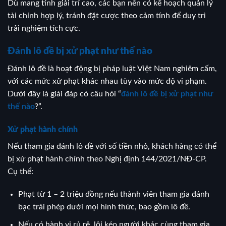
Dù mang tính giải trí cao, các bạn nên có kế hoạch quản lý
tài chính hợp lý, tránh đặt cược theo cảm tính để duy trì
trải nghiệm tích cực.
Đánh lô đề bị xử phạt như thế nào
Đánh lô đề là hoạt động bị pháp luật Việt Nam nghiêm cấm,
với các mức xử phạt khác nhau tùy vào mức độ vi phạm.
Dưới đây là giải đáp có câu hỏi “
đánh lô đề bị xử phạt như
thế nào
?”.
Xử phạt hành chính
Nếu tham gia đánh lô đề với số tiền nhỏ, khách hàng có thể
bị xử phạt hành chính theo Nghị định 144/2021/NĐ-CP.
Cụ thể:
Phạt từ 1 – 2 triệu đồng nếu thành viên tham gia đánh
bạc trái phép dưới mọi hình thức, bao gồm lô đề.
Nếu có hành vi rủ rê, lôi kéo người khác cùng tham gia,