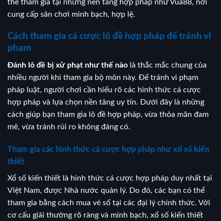
thể tham gia tại những nền tảng hợp pháp như Vua88, nơi
cung cấp sân chơi minh bạch, hợp lệ.
Cách tham gia cá cược lô đề hợp pháp để tránh vi
phạm
Đánh lô đề bị xử phạt như thế nào
là thắc mắc chung của
nhiều người khi tham gia bộ môn này. Để tránh vi phạm
pháp luật, người chơi cần hiểu rõ các hình thức cá cược
hợp pháp và lựa chọn nền tảng uy tín. Dưới đây là những
cách giúp bạn tham gia lô đề hợp pháp, vừa thỏa mãn đam
mê, vừa tránh rủi ro không đáng có.
Tham gia các hình thức cá cược hợp pháp như xổ số kiến
thiết
Xổ số kiến thiết là hình thức cá cược hợp pháp duy nhất tại
Việt Nam, được Nhà nước quản lý. Do đó, các bạn có thể
tham gia bằng cách mua vé số tại các đại lý chính thức. Với
cơ cấu giải thưởng rõ ràng và minh bạch, xổ số kiến thiết